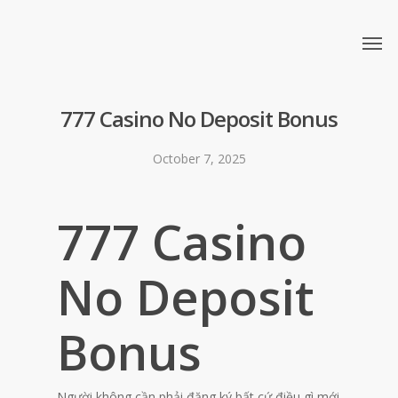
777 Casino No Deposit Bonus
October 7, 2025
777 Casino
No Deposit
Bonus
Người không cần phải đăng ký bất cứ điều gì mới