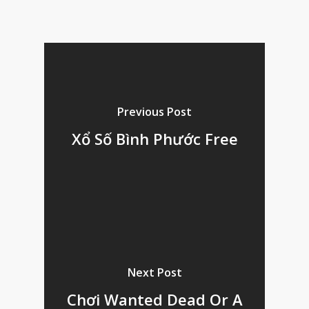
Previous Post
Xổ Số Bình Phước Free
Next Post
Chơi Wanted Dead Or A