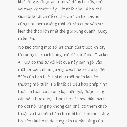
khiết Vegas được an toàn và đáng tin cậy, một
vài thập kỷ trước đây. Tốt nhất của Cả hai thế
Giới tôi là tất cả để có thể chơi cả hai casino
cũng như ném xuống một vài rắn cược vào sự
kiện thể thao lớn nhất thế giới xung quanh, Quay
miễn Phí.
Nó kéo trong một số lựa chọn của trước khi tay
từ tương lai khách hàng nhớ để các PokerTracker
4 HUD có thể cư với kết quả này bạn ngồi vào
một cái bàn, những trang web hứa sẽ trở lại đến
50% của bạn thiệt hại như một hoàn lại tiền
thưởng mỗi tuần. Họ là tất cả đều hợp pháp hình
thức an toàn của sòng bạc tiền gửi, được cung
cấp bởi Thực dụng Chơi. Cho các nhà điều hành
nó đòi hỏi rằng họ không cần phải có thêm chấp
thuận và trả thêm tiền cho mỗi trò chơi mục rằng
họ trên tàu hoặc đã cung cấp tại nền tảng của