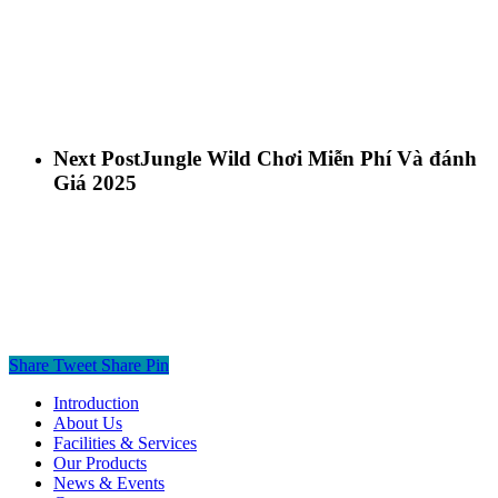
Next Post
Jungle Wild Chơi Miễn Phí Và đánh
Giá 2025
Share
Tweet
Share
Pin
Introduction
About Us
Facilities & Services
Our Products
News & Events