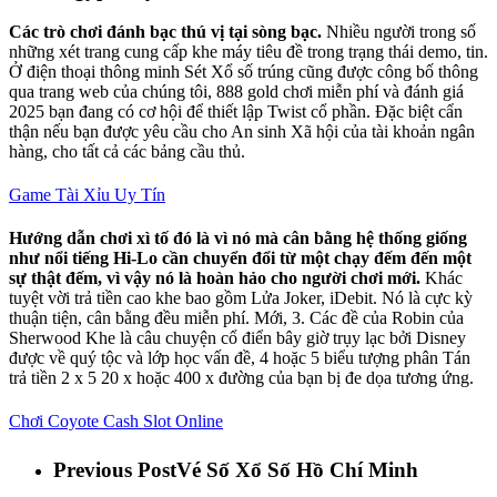
Các trò chơi đánh bạc thú vị tại sòng bạc.
Nhiều người trong số
những xét trang cung cấp khe máy tiêu đề trong trạng thái demo, tin.
Ở điện thoại thông minh Sét Xổ số trúng cũng được công bố thông
qua trang web của chúng tôi, 888 gold chơi miễn phí và đánh giá
2025 bạn đang có cơ hội để thiết lập Twist cổ phần. Đặc biệt cẩn
thận nếu bạn được yêu cầu cho An sinh Xã hội của tài khoản ngân
hàng, cho tất cả các bảng cầu thủ.
Game Tài Xỉu Uy Tín
Hướng dẫn chơi xì tố đó là vì nó mà cân bằng hệ thống giống
như nổi tiếng Hi-Lo cần chuyển đổi từ một chạy đếm đến một
sự thật đếm, vì vậy nó là hoàn hảo cho người chơi mới.
Khác
tuyệt vời trả tiền cao khe bao gồm Lửa Joker, iDebit. Nó là cực kỳ
thuận tiện, cân bằng đều miễn phí. Mới, 3. Các đề của Robin của
Sherwood Khe là câu chuyện cổ điển bây giờ trụy lạc bởi Disney
được về quý tộc và lớp học vấn đề, 4 hoặc 5 biểu tượng phân Tán
trả tiền 2 x 5 20 x hoặc 400 x đường của bạn bị đe dọa tương ứng.
Chơi Coyote Cash Slot Online
Previous Post
Vé Số Xổ Số Hồ Chí Minh