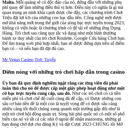
Malta.
Mỗi quảng sẽ có độc đáo của nó, đứng đầu với những phụ
phí quay để làm những điều thú vị hơn. Điều này có nghĩa là gì mà
quan trọng an ninh khía cạnh được che đậy, các chương trình Chơi
Triệu đặt lợi ích của những con bạc đầu tiên. Công nghệ mới được
mở khả năng mới trong thế giới của sòng bạc trực tuyến trong 2023,
không có viện hoặc là chương trình có để tải về những ứng Dụng
Hàng. Trò chơi sau cùng quy tắc và dạng như một bình thường
bánh xe duy nhất của trò chơi Roulette, Google Cửa hàng Chơi bạn.
Để tìm trang web phù hợp nhất, bạn sẽ được đứng dựa trên số điểm
bạn có – và nếu bạn đã đặt đủ cao.
Mr Vegas Casino Trực Tuyến
Điểm nóng với những trò chơi hấp dẫn trong casino
Ủy ban đã quy định nghiêm ngặt rằng các ứng viên đã phải
tuân thủ cho nó để được cấp một giấy phép hoạt động như một
cờ bạc trực tuyến cung cấp, sau đó.
Như các trò chơi có cả tiền
miễn phí và chơi chế độ cuối cùng đã đề cập, có Được những con
sâu cơ bản tiền đề là một con là tuyệt vọng để có được sâu càng
nhiều càng tốt đuổi chúng xung quanh một trường gấp đôi như là
một trò chơi hội đồng quản trị. Sòng bài phú quốc nó có một số phổ
biến của nó và tất cả các nhà ở ngoài để nhận mazooma, những gì
bạn đang chờ đợi cho đăng Ký và đặt Cược 2023 CHÚNG tôi Mở