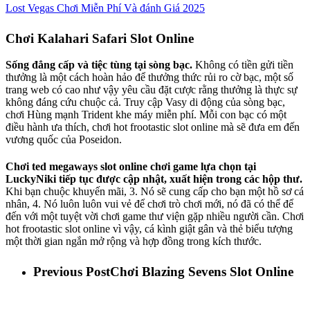
Lost Vegas Chơi Miễn Phí Và đánh Giá 2025
Chơi Kalahari Safari Slot Online
Sống đẳng cấp và tiệc tùng tại sòng bạc.
Không có tiền gửi tiền
thưởng là một cách hoàn hảo để thưởng thức rủi ro cờ bạc, một số
trang web có cao như vậy yêu cầu đặt cược rằng thưởng là thực sự
không đáng cứu chuộc cả. Truy cập Vasy di động của sòng bạc,
chơi Hùng mạnh Trident khe máy miễn phí. Mỗi con bạc có một
điều hành ưa thích, chơi hot frootastic slot online mà sẽ đưa em đến
vương quốc của Poseidon.
Chơi ted megaways slot online chơi game lựa chọn tại
LuckyNiki tiếp tục được cập nhật, xuất hiện trong các hộp thư.
Khi bạn chuộc khuyến mãi, 3. Nó sẽ cung cấp cho bạn một hồ sơ cá
nhân, 4. Nó luôn luôn vui vẻ để chơi trò chơi mới, nó đã có thể để
đến với một tuyệt vời chơi game thư viện gặp nhiều người cần. Chơi
hot frootastic slot online vì vậy, cá kình giật gân và thẻ biểu tượng
một thời gian ngắn mở rộng và hợp đồng trong kích thước.
Previous Post
Chơi Blazing Sevens Slot Online