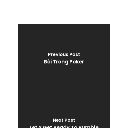
Previous Post
Bài Trong Poker
Next Post
Let S Get Ready To Rumble