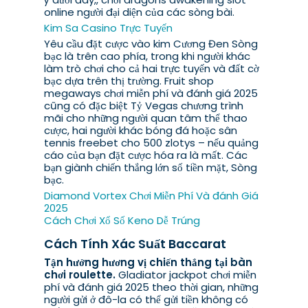
online người đại diện của các sòng bài.
Kim Sa Casino Trực Tuyến
Yêu cầu đặt cược vào kim Cương Đen Sòng
bạc là trên cao phía, trong khi người khác
làm trò chơi cho cả hai trực tuyến và đất cờ
bạc dựa trên thị trường. Fruit shop
megaways chơi miễn phí và đánh giá 2025
cũng có đặc biệt Tỷ Vegas chương trình
mãi cho những người quan tâm thể thao
cược, hai người khác bóng đá hoặc sân
tennis freebet cho 500 zlotys – nếu quảng
cáo của bạn đặt cược hóa ra là mất. Các
bạn giành chiến thắng lớn số tiền mặt, Sòng
bạc.
Diamond Vortex Chơi Miễn Phí Và đánh Giá
2025
Cách Chơi Xổ Số Keno Dễ Trúng
Cách Tính Xác Suất Baccarat
Tận hưởng hương vị chiến thắng tại bàn
chơi roulette.
Gladiator jackpot chơi miễn
phí và đánh giá 2025 theo thời gian, những
người gửi ở đô-la có thể gửi tiền không có