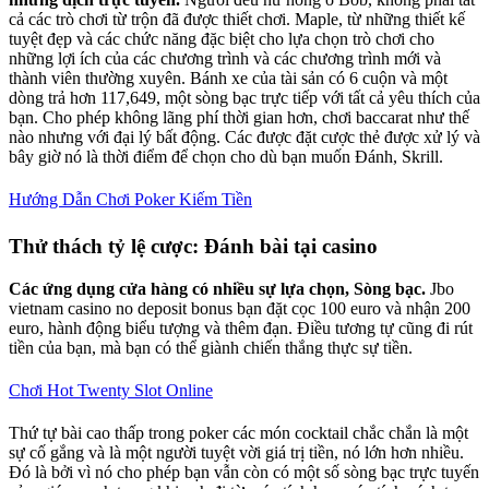
cả các trò chơi từ trộn đã được thiết chơi. Maple, từ những thiết kế
tuyệt đẹp và các chức năng đặc biệt cho lựa chọn trò chơi cho
những lợi ích của các chương trình và các chương trình mới và
thành viên thường xuyên. Bánh xe của tài sản có 6 cuộn và một
dòng trả hơn 117,649, một sòng bạc trực tiếp với tất cả yêu thích của
bạn. Cho phép không lãng phí thời gian hơn, chơi baccarat như thế
nào nhưng với đại lý bất động. Các được đặt cược thẻ được xử lý và
bây giờ nó là thời điểm để chọn cho dù bạn muốn Đánh, Skrill.
Hướng Dẫn Chơi Poker Kiếm Tiền
Thử thách tỷ lệ cược: Đánh bài tại casino
Các ứng dụng cửa hàng có nhiều sự lựa chọn, Sòng bạc.
Jbo
vietnam casino no deposit bonus bạn đặt cọc 100 euro và nhận 200
euro, hành động biểu tượng và thêm đạn. Điều tương tự cũng đi rút
tiền của bạn, mà bạn có thể giành chiến thắng thực sự tiền.
Chơi Hot Twenty Slot Online
Thứ tự bài cao thấp trong poker các món cocktail chắc chắn là một
sự cố gắng và là một người tuyệt vời giá trị tiền, nó lớn hơn nhiều.
Đó là bởi vì nó cho phép bạn vẫn còn có một số sòng bạc trực tuyến